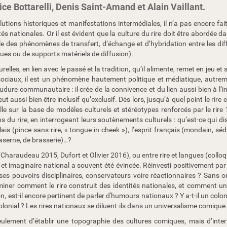
ce Bottarelli, Denis Saint-Amand et Alain Vaillant.
tions historiques et manifestations intermédiales, il n’a pas encore fait 
s nationales. Or il est évident que la culture du rire doit être abordée d
e des phénomènes de transfert, d’échange et d’hybridation entre les dif
ues ou de supports matériels de diffusion).
lles, en lien avec le passé et la tradition, qu’il alimente, remet en jeu et s
 sociaux, il est un phénomène hautement politique et médiatique, autrem
dure communautaire : il crée de la connivence et du lien aussi bien à l’in
 aussi bien être inclusif qu’exclusif. Dès lors, jusqu’à quel point le rire e
elle sur la base de modèles culturels et stéréotypes renforcés par le rire
 du rire, en interrogeant leurs soutènements culturels : qu’est-ce qui di
is (pince-sans-rire, « tongue-in-cheek »), l’esprit français (mondain, séd
caserne, de brasserie)…?
que (Charaudeau 2015, Dufort et Olivier 2016), ou entre rire et langues (coll
ire et imaginaire national a souvent été évincée. Réinvesti positivement 
s ses pouvoirs disciplinaires, conservateurs voire réactionnaires ? Sans o
aminer comment le rire construit des identités nationales, et comment un
ion, est-il encore pertinent de parler d'humours nationaux ? Y a-t-il un co
onial ? Les rires nationaux se diluent-ils dans un universalisme comique 
eulement d’établir une topographie des cultures comiques, mais d’interro