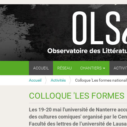
N
ACCUEIL
RÉSEAU
CHANTIERS
ACTIVI
a
v
V
Accueil
Activités
Colloque 'Les formes nationale
i
o
g
u
a
COLLOQUE 'LES FORMES 
s
t
ê
i
t
o
Les 19-20 mai l'université de Nanterre accue
e
n
des cultures comiques' organisé par le Cent
s
Faculté des lettres de l’université de Laus
i