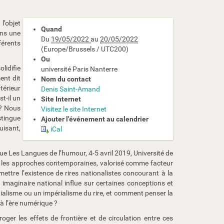
l’objet
Quand
ans une
Du
19/05/2022
au
20/05/2022
férents
(Europe/Brussels / UTC200)
Ou
olidifie
université Paris Nanterre
ent dit
Nom du contact
térieur
Denis Saint-Amand
st-il un
Site Internet
 ? Nous
Visitez le site Internet
stingue
Ajouter l'événement au calendrier
uisant,
iCal
oque Les Langues de l’humour, 4-5 avril 2019, Université de
par les approches contemporaines, valorisé comme facteur
mettre l’existence de rires nationalistes concourant à la
 imaginaire national influe sur certaines conceptions et
lonialisme ou un impérialisme du rire, et comment penser la
à l’ère numérique ?
ger les effets de frontière et de circulation entre ces