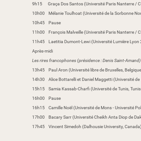
u
9h15 Graça Dos Santos (Université Paris Nanterre / CRILU
-
r
10h00 Mélanie Toulhoat (Université de la Sorbonne Nouvel
i
10h45 Pause
r
e
11h00 François Malveille (Université Paris Nanterre / CR
C
11h45 Laetitia Dumont-Lewi (Université Lumière Lyon 2) :
o
l
Après-midi
l
Les rires francophones (présidence : Denis Saint-Amand)
o
q
13h45 Paul Aron (Université libre de Bruxelles, Belgiqu
u
14h30 Alice Bottarelli et Daniel Maggetti (Université de
e
'
15h15 Samia Kassab-Charfi (Université de Tunis, Tunisie)
L
16h00 Pause
e
s
16h15 Camille Noël (Université de Mons - Université Poly
f
17h00 Bacary Sarr (Université Cheikh Anta Diop de Dakar,
o
r
17h45 Vincent Simedoh (Dalhousie University, Canada): «
m
e