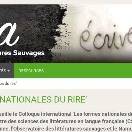
TÉS
RESSOURCES
s du rire'
NATIONALES DU RIRE'
ille le Colloque international 'Les formes nationales du r
re des sciences des littératures en langue française (CS
anne, l'Observatoire des littératures sauvages et le Namu