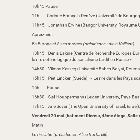
e
10h45 Pause
s
-
11h Corinne François-Denève (Université de Bourgogn
f
11h45 Jonathan Ervine (Bangor University, Royaume-Uni) et
o
r
Après-midi
m
En Europe et à ses marges (présidence : Alain Vaillant)
e
s
13h45 Denis Lakine (Centre de Recherche Europes-Eurasie 
-
le rire sotériologique du socialisme tardif en Russie »
n
14h30 Vilmos Keszeg (Université Babeș-Bolyai, Roumanie
a
t
15h15 Piet Lincken (Suède) : « Le rire dans les Pays sc
i
16h Pause
o
n
16h30 Sjef Houppermans (Leiden University, Pays-Bas) 
a
17h15 Arie Sover (The Open University of Israel, Israël):
l
e
Vendredi 20 mai (bâtiment Ricœur, 4ème étage, Salle 
s
Matin
-
d
Le rire latin (présidence : Alice Bottarelli)