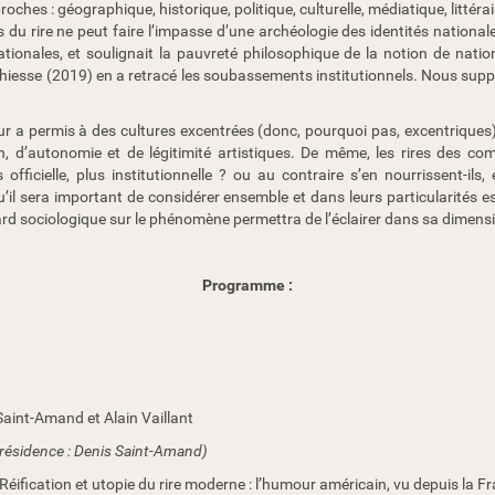
hes : géographique, historique, politique, culturelle, médiatique, littérai
s du rire ne peut faire l’impasse d’une archéologie des identités natio
ionales, et soulignait la pauvreté philosophique de la notion de natio
iesse (2019) en a retracé les soubassements institutionnels. Nous suppos
 permis à des cultures excentrées (donc, pourquoi pas, excentriques) 
tion, d’autonomie et de légitimité artistiques. De même, les rires des 
officielle, plus institutionnelle ? ou au contraire s’en nourrissent-ils
’il sera important de considérer ensemble et dans leurs particularités est
gard sociologique sur le phénomène permettra de l’éclairer dans sa dimens
Programme :
Saint-Amand et Alain Vaillant
résidence : Denis Saint-Amand)
éification et utopie du rire moderne : l’humour américain, vu depuis la F