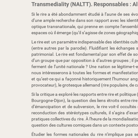
Transmediality (NALTT). Responsables : Ali
c
i
h
Si le rire a été abondamment étudié à l’aune de ses évolu
t
d’une ample recherche dans son rapport avec les identité
:
t
optique transnationale, qui prenne en compte l’ensembl
p
espaces où il émerge (qu’il s’agisse de zones géographiq
s
Le rire est un paramètre indispensable des identités culture
:
(entre autres par la parodie). Fluidifiant les échanges
/
patrimonial. Le rire est fondamental par son effet de sou
/
d’un groupe que par opposition à d’autres groupes ; il peut
o
ferment de l’unité nationale ? Une nation se légitime-t-
l
nous intéresserons à toutes les formes et manifestations
s
et qu’est-ce qui a façonné historiquement l’humour angla
a
provocateur), le grotesque allemand (rire populaire, de 
.
u
Si la critique a exploré les rapports entre rire et politi
n
Bourgogne-Dijon), la question des liens étroits entre r
a
d’émancipation et de subversion, le rire voit-il occulté
m
reconduction des stéréotypes culturels, il s’agira d’ex
u
pratiques collectives du rire. À l'heure de la mondialisat
r
question des cultures comiques dans un contexte postcol
.
Étudier les formes nationales du rire n’implique pas s
b