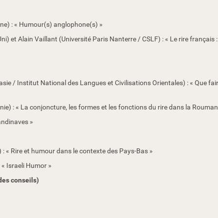
e) : « Humour(s) anglophone(s) »
 Alain Vaillant (Université Paris Nanterre / CSLF) : « Le rire français :
/ Institut National des Langues et Civilisations Orientales) : « Que fair
) : « La conjoncture, les formes et les fonctions du rire dans la Roum
andinaves »
: « Rire et humour dans le contexte des Pays-Bas »
 « Israeli Humor »
des conseils)