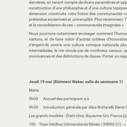
dernières, en tenant compte de divers paramètres et approc
e
construction d’une philosophie et d’une culture topique
/
dimension construite voire fictive des communautés nat
a
prétendue ancienneté et universalité. Plus récemment, Th
c
et la consolidation de ces « communautés imaginées ».
t
i
Nous pourrons notamment envisager comment l’humour a
v
nations, et de faire valoir d’autres critères d’innova
i
s’érigent-ils contre une culture comique nationale plus 
t
intermédiales, le rire circule par de nombreux canaux, qu
e
connivences et des distinctions de classe. Porter un re
s
/
c
o
Jeudi 19 mai (Bâtiment Weber, salle de séminaire 1)
l
l
Matin
o
9h00 Accueil des participant.e.s
q
u
9h30 Introduction générale par Alice Bottarelli, Denis 
e
Les grands modèles : États-Unis, Royaume-Uni, France (p
-
l
10h Yoan Vérilhac (Université de Nîmes / RIRRA 21) : « R