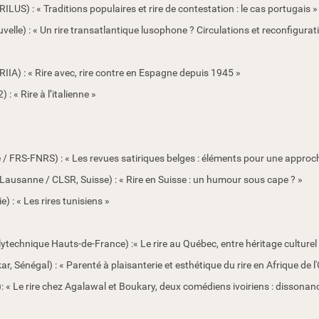
S) : « Traditions populaires et rire de contestation : le cas portugais »
le) : « Un rire transatlantique lusophone ? Circulations et reconfigurati
IIA) : « Rire avec, rire contre en Espagne depuis 1945 »
 « Rire à l’italienne »
e / FRS-FNRS) : « Les revues satiriques belges : éléments pour une appro
 Lausanne / CLSR, Suisse) : « Rire en Suisse : un humour sous cape ? »
 : « Les rires tunisiens »
technique Hauts-de-France) :« Le rire au Québec, entre héritage culturel
 Sénégal) : « Parenté à plaisanterie et esthétique du rire en Afrique de l
 Le rire chez Agalawal et Boukary, deux comédiens ivoiriens : dissonanc