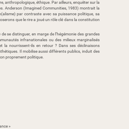
re, anthropologique, éthique. Par ailleurs, enquêter sur la
nales. Anderson (Imagined Communities, 1983) montrait la
n(alisme) par contraste avec sa puissance politique, sa
erons que le rire a joué un rôle clé dans la constitution
de se distinguer, en marge de l’hégémonie des grandes
communautés infranationales ou des milieux marginalisés
, et la nourrissent-ils en retour ? Dans ses déclinaisons
hétiques. Il mobilise aussi différents publics, induit des
ion proprement politique.
rance »