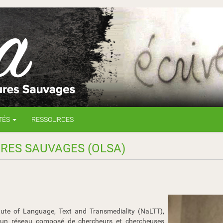
TÉS
RESSOURCES
RES SAUVAGES (OLSA)
itute of Language, Text and Transmediality (NaLTT),
t un réseau composé de chercheurs et chercheuses