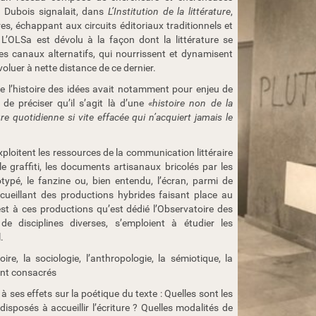
 Dubois signalait, dans
L’Institution de la littérature
,
s, échappant aux circuits éditoriaux traditionnels et
L’OLSa est dévolu à la façon dont la littérature se
des canaux alternatifs, qui nourrissent et dynamisent
oluer à nette distance de ce dernier.
e l’histoire des idées avait notamment pour enjeu de
de préciser qu’il s’agit là d’une
«histoire non de la
ure quotidienne si vite effacée qui n’acquiert jamais le
ploitent les ressources de la communication littéraire
, le graffiti, les documents artisanaux bricolés par les
éotypé, le fanzine ou, bien entendu, l’écran, parmi de
ccueillant des productions hybrides faisant place au
’est à ces productions qu’est dédié l’Observatoire des
e disciplines diverses, s’emploient à étudier les
.
ire, la sociologie, l’anthropologie, la sémiotique, la
sont consacrés
 à ses effets sur la poétique du texte : Quelles sont les
isposés à accueillir l’écriture ? Quelles modalités de