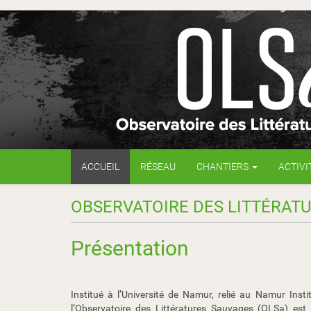
N
ACCUEIL
RÉSEAU
CHANTIERS
ACTIVI
a
v
i
OBSERVATOIRE DES LITTÉRATU
g
a
t
Présentation
i
o
n
Institué à l’Université de Namur, relié au Namur Inst
l’Observatoire des Littératures Sauvages (OLSa) es