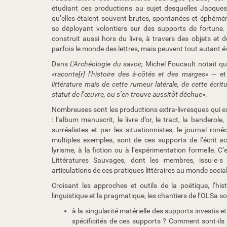
étudiant ces productions au sujet desquelles Jacques
qu’elles étaient souvent brutes, spontanées et éphémère
se déployant volontiers sur des supports de fortune. 
construit aussi hors du livre, à travers des objets et 
parfois le monde des lettres, mais peuvent tout autant év
Dans
L’Archéologie du savoir,
Michel Foucault notait qu
«raconte[r] l’histoire des à-côtés et des marges»
― et 
littérature mais de cette rumeur latérale, de cette écrit
statut de l’œuvre, ou s’en trouve aussitôt déchue»
.
Nombreuses sont les productions extra-livresques qui ex
: l’album manuscrit, le livre d’or, le tract, la banderole
surréalistes et par les situationnistes, le journal ron
multiples exemples, sont de ces supports de l’écrit a
lyrisme, à la fiction ou à l’expérimentation formelle. C
Littératures Sauvages, dont les membres, issu·e·s d
articulations de ces pratiques littéraires au monde social
Croisant les approches et outils de la poétique, l’histo
linguistique et la pragmatique, les chantiers de l’OLSa 
à la singularité matérielle des supports investis et
spécificités de ces supports ? Comment sont-ils d